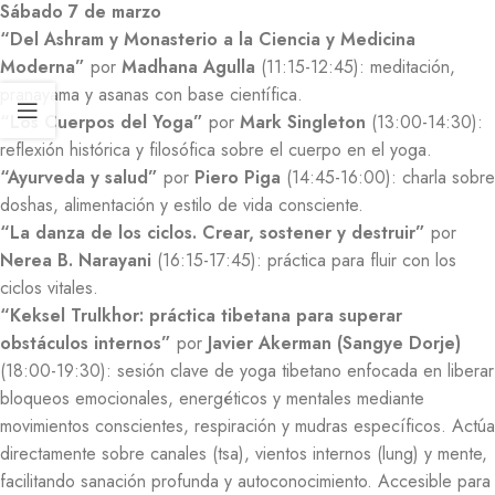
Sábado 7 de marzo
“Del Ashram y Monasterio a la Ciencia y Medicina
Moderna”
por
Madhana Agulla
(11:15-12:45): meditación,
pranayama y asanas con base científica.
“Los Cuerpos del Yoga”
por
Mark Singleton
(13:00-14:30):
reflexión histórica y filosófica sobre el cuerpo en el yoga.
“Ayurveda y salud”
por
Piero Piga
(14:45-16:00): charla sobre
doshas, alimentación y estilo de vida consciente.
“La danza de los ciclos. Crear, sostener y destruir”
por
Nerea B. Narayani
(16:15-17:45): práctica para fluir con los
ciclos vitales.
“Keksel Trulkhor: práctica tibetana para superar
obstáculos internos”
por
Javier Akerman (Sangye Dorje)
(18:00-19:30): sesión clave de yoga tibetano enfocada en liberar
bloqueos emocionales, energéticos y mentales mediante
movimientos conscientes, respiración y mudras específicos. Actúa
directamente sobre canales (tsa), vientos internos (lung) y mente,
facilitando sanación profunda y autoconocimiento. Accesible para